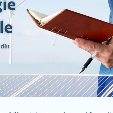
gie
le
 din