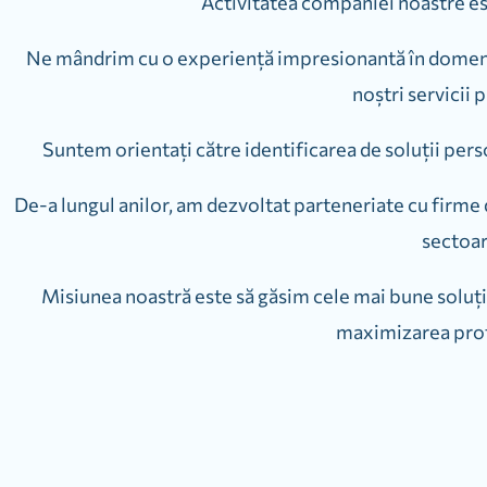
Activitatea companiei noastre est
Ne mândrim cu o experiență impresionantă în domeniu
noștri servicii 
Suntem orientați către identificarea de soluții person
De-a lungul anilor, am dezvoltat parteneriate cu firme d
sectoar
Misiunea noastră este să găsim cele mai bune soluții
maximizarea profi