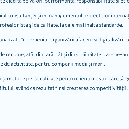
e clădită pe valori, performanță, responsabilitate și eti
l consultanței și in managementul proiectelor internaț
profesioniste şi de calitate, la cele mai înalte standarde.
alizate în domeniul organizării afacerii și digitalizării c
e renume, atât din țară, cât și din străinătate, care ne-au
e de activitate, pentru companii medii și mari.
 și metode personalizate pentru clienții noștri, care să 
tului, având ca rezultat final creșterea competitivității.